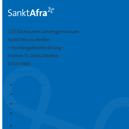
🇬🇧Sächsisches Landesgymnasium
Sankt Afra zu Meißen
– Hochbegabtenförderung –
Freiheit 13, 01662 Meißen
03521 4560
mail@sankt-afra.de
Afra at a Glance
Concept
News
FAQ
Contact us