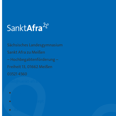
Sächsisches Landesgymnasium
Sankt Afra zu Meißen
– Hochbegabtenförderung –
Freiheit 13, 01662 Meißen
03521 4560
mail@sankt-afra.de
Afra in Kürze
Bildungskonzept
Aktuelles