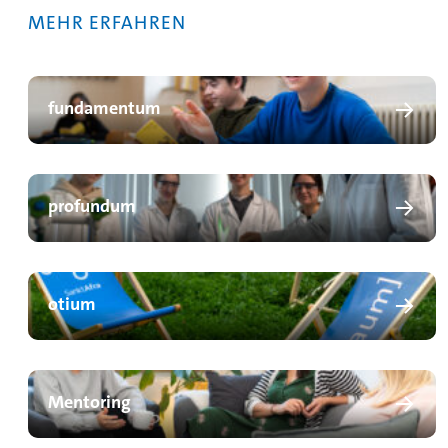
MEHR ERFAHREN
fundamentum
profundum
otium
Mentoring