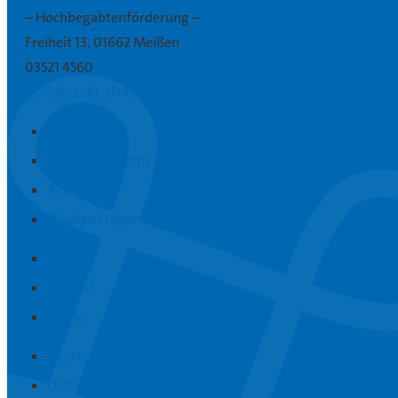
– Hochbegabtenförderung –
Freiheit 13, 01662 Meißen
03521 4560
mail@sankt-afra.de
Afra in Kürze
Bildungskonzept
Aktuelles
Häufige Fragen
Kontakt
Anfahrt
Presse
Impressum
Datenschutz