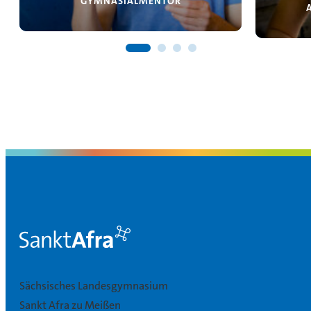
GYMNASIALMENTOR
Sächsisches Landesgymnasium
Sankt Afra zu Meißen