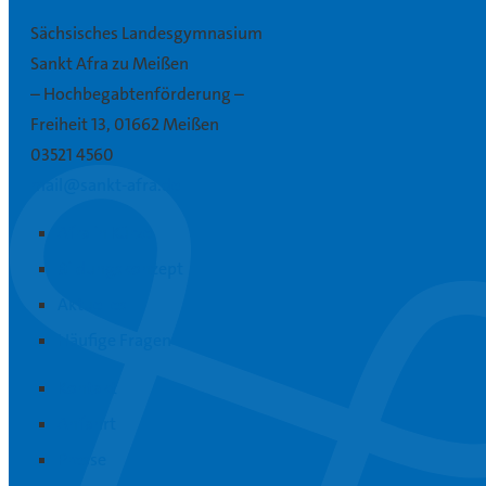
Sächsisches Landesgymnasium
Sankt Afra zu Meißen
– Hochbegabtenförderung –
Freiheit 13, 01662 Meißen
03521 4560
mail@sankt-afra.de
Afra in Kürze
Bildungskonzept
Aktuelles
Häufige Fragen
Kontakt
Anfahrt
Presse