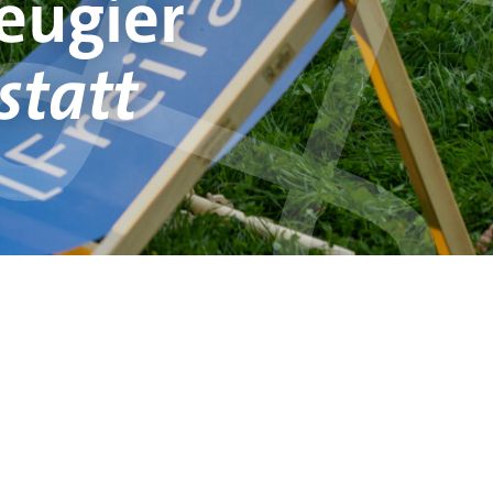
eugier
statt