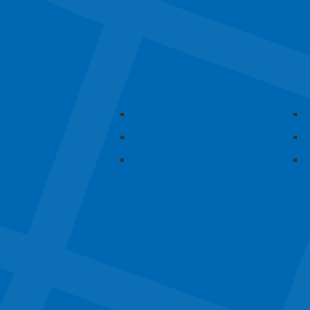
Kürze
Kontakt
skonzept
Anfahrt
s
Presse
 Fragen