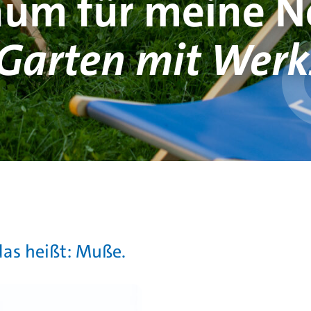
aum für meine N
 Garten mit Werk
das heißt: Muße.