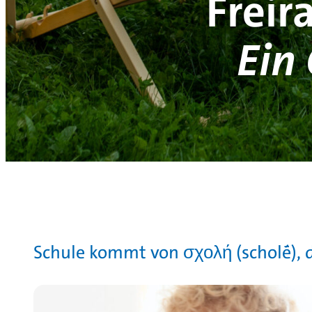
Freir
Ein
Schule kommt von σχολή (scholḗ), 