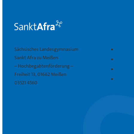
Sächsisches Landesgymnasium
Afra in 
Sankt Afra zu Meißen
Bildung
– Hochbegabtenförderung –
Aktuelle
Freiheit 13, 01662 Meißen
Häufige
03521 4560
mail@sankt-afra.de
Instagram
Youtube
Linkedin
RSS-Feed abonnieren