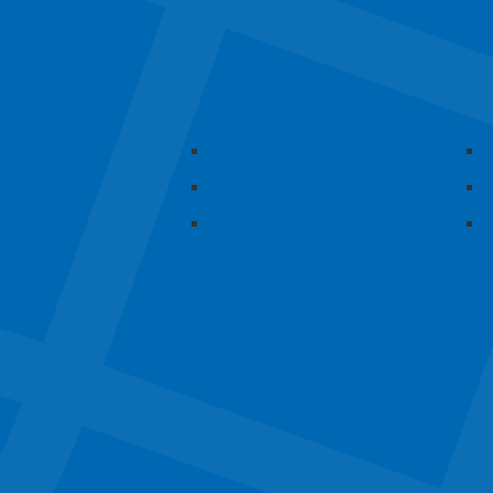
Kürze
Kontakt
skonzept
Anfahrt
s
Presse
 Fragen