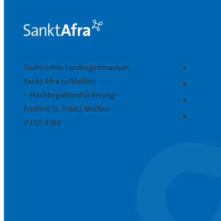
Sächsisches Landesgymnasium
Afra in 
Sankt Afra zu Meißen
Bildung
– Hochbegabtenförderung –
Aktuelle
Freiheit 13, 01662 Meißen
Häufige
03521 4560
mail@sankt-afra.de
Instagram
Youtube
Linkedin
RSS-Feed abonnieren