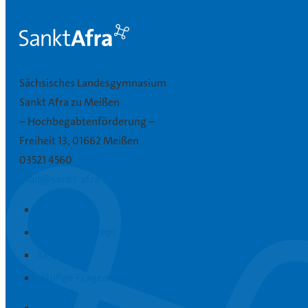
Sächsisches Landesgymnasium
Sankt Afra zu Meißen
– Hochbegabtenförderung –
Freiheit 13, 01662 Meißen
03521 4560
mail@sankt-afra.de
Afra in Kürze
Bildungskonzept
Aktuelles
Häufige Fragen
Kontakt