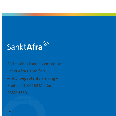
Sächsisches Landesgymnasium
Sankt Afra zu Meißen
– Hochbegabtenförderung –
Freiheit 13, 01662 Meißen
03521 4560
mail@sankt-afra.de
Afra in Kürze