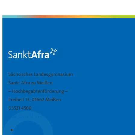
Sächsisches Landesgymnasium
Sankt Afra zu Meißen
– Hochbegabtenförderung –
Freiheit 13, 01662 Meißen
03521 4560
mail@sankt-afra.de
Afra in Kürze