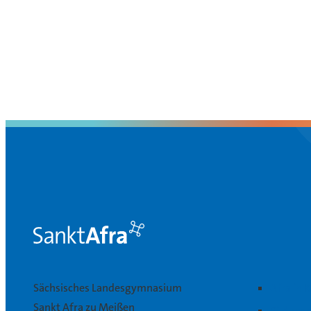
Sächsisches Landesgymnasium
Afra in 
Sankt Afra zu Meißen
Bildung