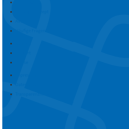
Afra in Kürze
Bildungskonzept
Aktuelles
Häufige Fragen
Kontakt
Anfahrt
Presse
Impressum
Datenschutz
Transparenzhinweis
Instagram
Youtube
Linkedin
RSS-Feed abonnieren