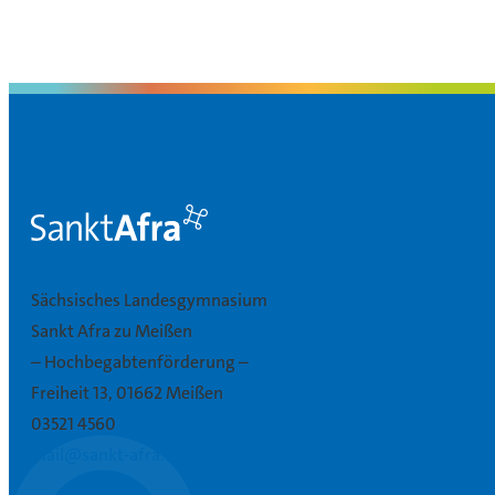
Sächsisches Landesgymnasium
Sankt Afra zu Meißen
– Hochbegabtenförderung –
Freiheit 13, 01662 Meißen
03521 4560
mail@sankt-afra.de