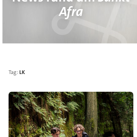
Afra
Tag:
LK