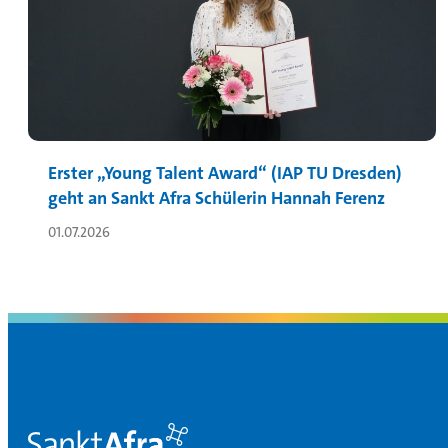
Erster „Young Talent Award“ (IAP TU Dresden)
geht an Sankt Afra Schülerin Hannah Ferenz
01.07.2026