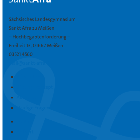
Sächsisches Landesgymnasium
Sankt Afra zu Meißen
– Hochbegabtenförderung –
Freiheit 13, 01662 Meißen
03521 4560
mail@sankt-afra.de
Afra in Kürze
Bildungskonzept
Aktuelles
Häufige Fragen
Kontakt
Anfahrt